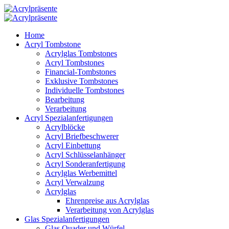
Home
Acryl Tombstone
Acrylglas Tombstones
Acryl Tombstones
Financial-Tombstones
Exklusive Tombstones
Individuelle Tombstones
Bearbeitung
Verarbeitung
Acryl Spezialanfertigungen
Acrylblöcke
Acryl Briefbeschwerer
Acryl Einbettung
Acryl Schlüsselanhänger
Acryl Sonderanfertigung
Acrylglas Werbemittel
Acryl Verwalzung
Acrylglas
Ehrenpreise aus Acrylglas
Verarbeitung von Acrylglas
Glas Spezialanfertigungen
Glas Quader und Würfel