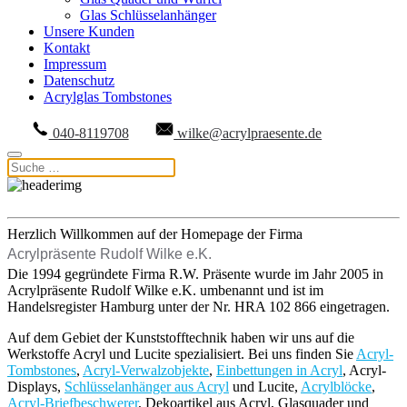
Glas Schlüsselanhänger
Unsere Kunden
Kontakt
Impressum
Datenschutz
Acrylglas Tombstones
040-8119708
wilke@acrylpraesente.de
Herzlich Willkommen auf der Homepage der Firma
Acrylpräsente Rudolf Wilke e.K.
Die 1994 gegründete Firma R.W. Präsente wurde im Jahr 2005 in
Acrylpräsente Rudolf Wilke e.K. umbenannt und ist im
Handelsregister Hamburg unter der Nr. HRA 102 866 eingetragen.
Auf dem Gebiet der Kunststofftechnik haben wir uns auf die
Werkstoffe Acryl und Lucite spezialisiert. Bei uns finden Sie
Acryl-
Tombstones
,
Acryl-Verwalzobjekte
,
Einbettungen in Acryl
, Acryl-
Displays,
Schlüsselanhänger aus Acryl
und Lucite,
Acrylblöcke
,
Acryl-Briefbeschwerer
, Dekoartikel aus Acryl, Glasquader und