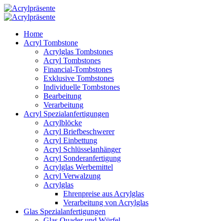
Home
Acryl Tombstone
Acrylglas Tombstones
Acryl Tombstones
Financial-Tombstones
Exklusive Tombstones
Individuelle Tombstones
Bearbeitung
Verarbeitung
Acryl Spezialanfertigungen
Acrylblöcke
Acryl Briefbeschwerer
Acryl Einbettung
Acryl Schlüsselanhänger
Acryl Sonderanfertigung
Acrylglas Werbemittel
Acryl Verwalzung
Acrylglas
Ehrenpreise aus Acrylglas
Verarbeitung von Acrylglas
Glas Spezialanfertigungen
Glas Quader und Würfel