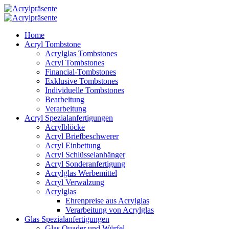
Home
Acryl Tombstone
Acrylglas Tombstones
Acryl Tombstones
Financial-Tombstones
Exklusive Tombstones
Individuelle Tombstones
Bearbeitung
Verarbeitung
Acryl Spezialanfertigungen
Acrylblöcke
Acryl Briefbeschwerer
Acryl Einbettung
Acryl Schlüsselanhänger
Acryl Sonderanfertigung
Acrylglas Werbemittel
Acryl Verwalzung
Acrylglas
Ehrenpreise aus Acrylglas
Verarbeitung von Acrylglas
Glas Spezialanfertigungen
Glas Quader und Würfel