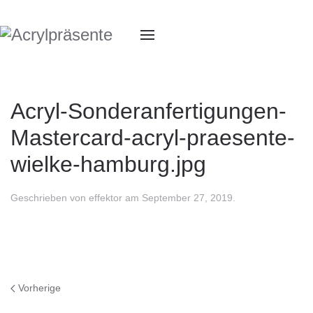
Acryl-Sonderanfertigungen-
Mastercard-acryl-praesente-
wielke-hamburg.jpg
Geschrieben von
effektor
am
September 27, 2019
.
Vorherige