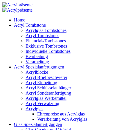
Home
Acryl Tombstone
Acrylglas Tombstones
Acryl Tombstones
Financial-Tombstones
Exklusive Tombstones
Individuelle Tombstones
Bearbeitung
Verarbeitung
Acryl Spezialanfertigungen
Acrylblöcke
Acryl Briefbeschwerer
Acryl Einbettung
Acryl Schlüsselanhänger
Acryl Sonderanfertigung
Acrylglas Werbemittel
Acryl Verwalzung
Acrylglas
Ehrenpreise aus Acrylglas
Verarbeitung von Acrylglas
Glas Spezialanfertigungen
Glas Quader und Würfel