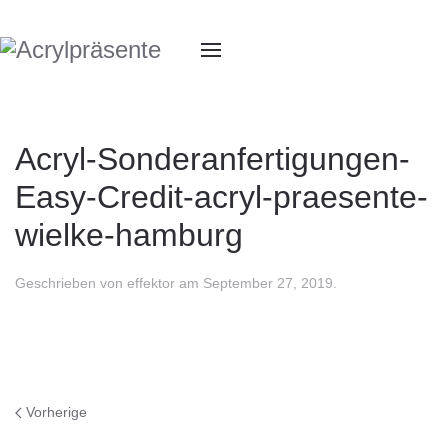
Acryl-Sonderanfertigungen-
Easy-Credit-acryl-praesente-
wielke-hamburg
Geschrieben von
effektor
am
September 27, 2019
.
Vorherige