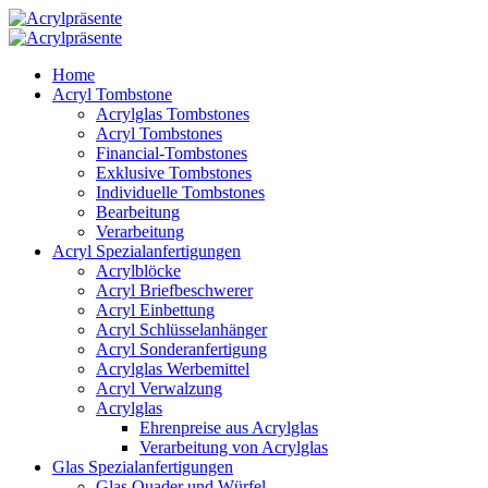
Home
Acryl Tombstone
Acrylglas Tombstones
Acryl Tombstones
Financial-Tombstones
Exklusive Tombstones
Individuelle Tombstones
Bearbeitung
Verarbeitung
Acryl Spezialanfertigungen
Acrylblöcke
Acryl Briefbeschwerer
Acryl Einbettung
Acryl Schlüsselanhänger
Acryl Sonderanfertigung
Acrylglas Werbemittel
Acryl Verwalzung
Acrylglas
Ehrenpreise aus Acrylglas
Verarbeitung von Acrylglas
Glas Spezialanfertigungen
Glas Quader und Würfel