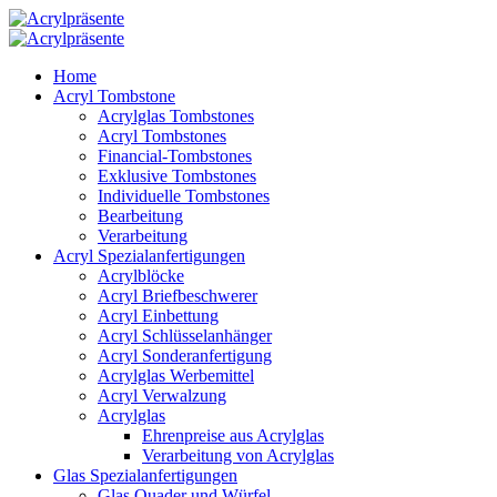
Home
Acryl Tombstone
Acrylglas Tombstones
Acryl Tombstones
Financial-Tombstones
Exklusive Tombstones
Individuelle Tombstones
Bearbeitung
Verarbeitung
Acryl Spezialanfertigungen
Acrylblöcke
Acryl Briefbeschwerer
Acryl Einbettung
Acryl Schlüsselanhänger
Acryl Sonderanfertigung
Acrylglas Werbemittel
Acryl Verwalzung
Acrylglas
Ehrenpreise aus Acrylglas
Verarbeitung von Acrylglas
Glas Spezialanfertigungen
Glas Quader und Würfel