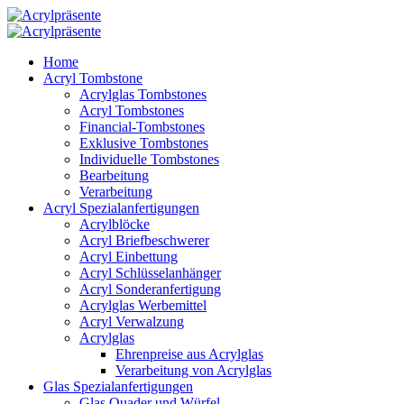
Home
Acryl Tombstone
Acrylglas Tombstones
Acryl Tombstones
Financial-Tombstones
Exklusive Tombstones
Individuelle Tombstones
Bearbeitung
Verarbeitung
Acryl Spezialanfertigungen
Acrylblöcke
Acryl Briefbeschwerer
Acryl Einbettung
Acryl Schlüsselanhänger
Acryl Sonderanfertigung
Acrylglas Werbemittel
Acryl Verwalzung
Acrylglas
Ehrenpreise aus Acrylglas
Verarbeitung von Acrylglas
Glas Spezialanfertigungen
Glas Quader und Würfel