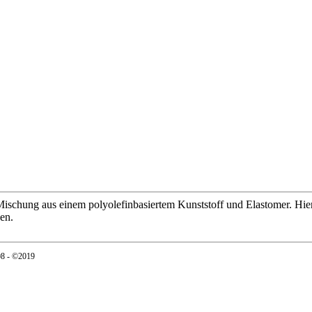
chung aus einem polyolefinbasiertem Kunststoff und Elastomer. Hierbei
gen.
08 - ©2019