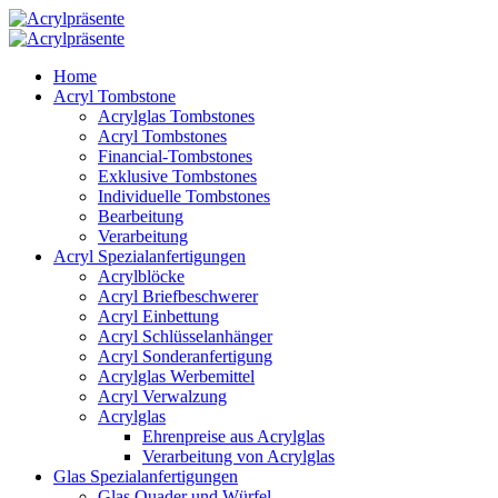
Home
Acryl Tombstone
Acrylglas Tombstones
Acryl Tombstones
Financial-Tombstones
Exklusive Tombstones
Individuelle Tombstones
Bearbeitung
Verarbeitung
Acryl Spezialanfertigungen
Acrylblöcke
Acryl Briefbeschwerer
Acryl Einbettung
Acryl Schlüsselanhänger
Acryl Sonderanfertigung
Acrylglas Werbemittel
Acryl Verwalzung
Acrylglas
Ehrenpreise aus Acrylglas
Verarbeitung von Acrylglas
Glas Spezialanfertigungen
Glas Quader und Würfel