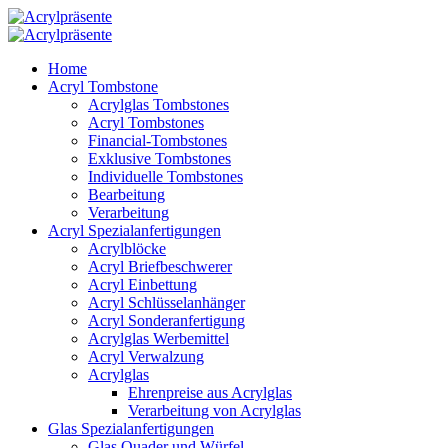
Home
Acryl Tombstone
Acrylglas Tombstones
Acryl Tombstones
Financial-Tombstones
Exklusive Tombstones
Individuelle Tombstones
Bearbeitung
Verarbeitung
Acryl Spezialanfertigungen
Acrylblöcke
Acryl Briefbeschwerer
Acryl Einbettung
Acryl Schlüsselanhänger
Acryl Sonderanfertigung
Acrylglas Werbemittel
Acryl Verwalzung
Acrylglas
Ehrenpreise aus Acrylglas
Verarbeitung von Acrylglas
Glas Spezialanfertigungen
Glas Quader und Würfel