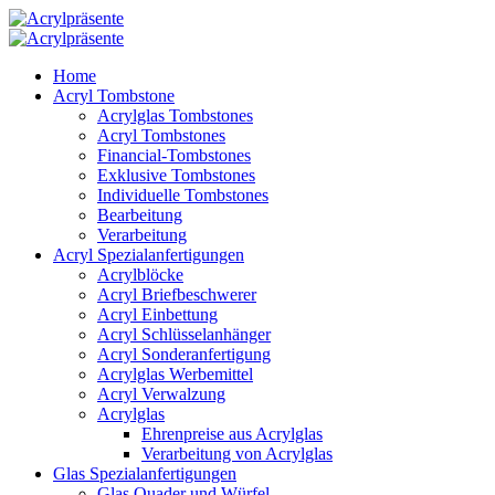
Home
Acryl Tombstone
Acrylglas Tombstones
Acryl Tombstones
Financial-Tombstones
Exklusive Tombstones
Individuelle Tombstones
Bearbeitung
Verarbeitung
Acryl Spezialanfertigungen
Acrylblöcke
Acryl Briefbeschwerer
Acryl Einbettung
Acryl Schlüsselanhänger
Acryl Sonderanfertigung
Acrylglas Werbemittel
Acryl Verwalzung
Acrylglas
Ehrenpreise aus Acrylglas
Verarbeitung von Acrylglas
Glas Spezialanfertigungen
Glas Quader und Würfel