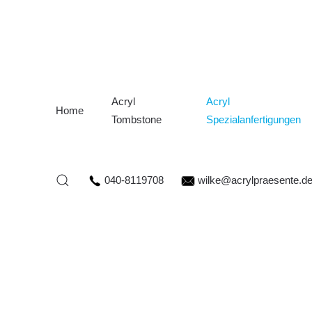
Acryl
Acryl
Home
Tombstone
Spezialanfertigungen
040-8119708
wilke@acrylpraesente.d