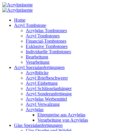
Home
Acryl Tombstone
Acrylglas Tombstones
Acryl Tombstones
Financial-Tombstones
Exklusive Tombstones
Individuelle Tombstones
Bearbeitung
Verarbeitung
Acryl Spezialanfertigungen
Acrylblöcke
Acryl Briefbeschwerer
Acryl Einbettung
Acryl Schlüsselanhänger
Acryl Sonderanfertigung
Acrylglas Werbemittel
Acryl Verwalzung
Acrylglas
Ehrenpreise aus Acrylglas
Verarbeitung von Acrylglas
Glas Spezialanfertigungen
Glas Quader und Würfel